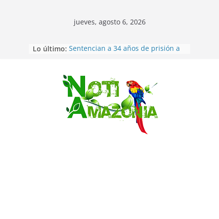
jueves, agosto 6, 2026
Lo último:
Sentencian a 34 años de prisión a
implicados en caso de Alison,
oriunda de Tena
Vozinha, el arquero sensación de
cabo Verde, ya llegó para
Saltar
incorporarse a Colo Colo de Chile
Pastaza: la parroquia Diez de
Agosto eligió a su nueva reina por
su aniversario
La “deuda de sueño”: una alerta
sobre los efectos de dormir mal en
la salud física y mental
Pastaza: Puyo será sede
del XII Foro Social Panamazónico, d
e pueblos indígenas y sociedad
civil por la defensa de la Amazonía