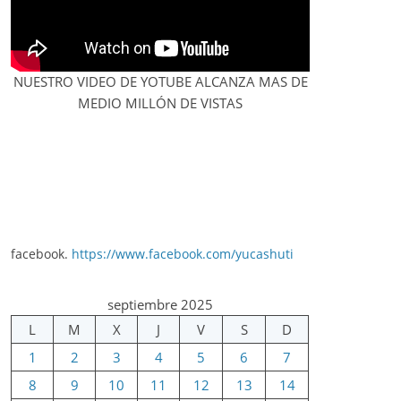
NUESTRO VIDEO DE YOTUBE ALCANZA MAS DE
MEDIO MILLÓN DE VISTAS
facebook.
https://www.facebook.com/yucashuti
septiembre 2025
L
M
X
J
V
S
D
1
2
3
4
5
6
7
8
9
10
11
12
13
14