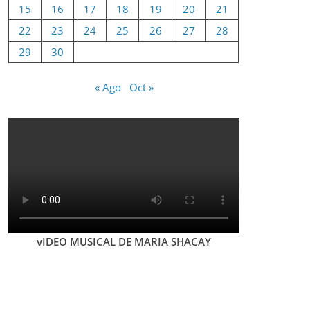
15
16
17
18
19
20
21
22
23
24
25
26
27
28
29
30
« Ago
Oct »
vIDEO MUSICAL DE MARIA SHACAY