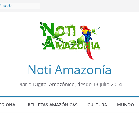
á sede
al Panamazónico, d
nas y sociedad
nsa de la Amazonía
ños de prisión a
o de Alison,
ro sensación de
egó para
lo Colo de Chile
Noti Amazonía
quia Diez de
u nueva reina por
Diario Digital Amazónico, desde 13 julio 2014
o”: una alerta
 de dormir mal en
mental
EGIONAL
BELLEZAS AMAZÓNICAS
CULTURA
MUNDO