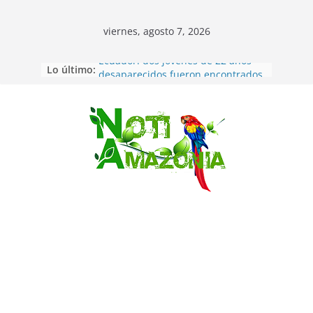
viernes, agosto 7, 2026
Lo último:
Ecuador: dos jóvenes de 22 años
desaparecidos fueron encontrados
muertos en Puerto lopez
Sentencian a 34 años de prisión a
implicados en caso de Alison,
Saltar
oriunda de Tena
Vozinha, el arquero sensación de
cabo Verde, ya llegó para
incorporarse a Colo Colo de Chile
Pastaza: la parroquia Diez de
Agosto eligió a su nueva reina por
su aniversario
La “deuda de sueño”: una alerta
sobre los efectos de dormir mal en
la salud física y mental