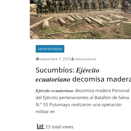
UNCATEGORIZED
septiembre 7, 2025
notiamazonia
Sucumbíos: 𝑬𝒋𝒆́𝒓𝒄𝒊𝒕𝒐
𝒆𝒄𝒖𝒂𝒕𝒐𝒓𝒊𝒂𝒏𝒐 decomisa mader
𝑬𝒋𝒆́𝒓𝒄𝒊𝒕𝒐 𝒆𝒄𝒖𝒂𝒕𝒐𝒓𝒊𝒂𝒏𝒐 decomisa madera Personal
del Ejército pertenecientes al Batallón de Selva
N.º 55 Putumayo realizaron una operación
militar en
23 total views