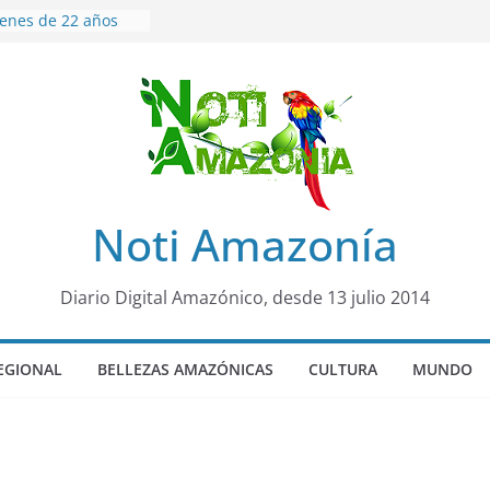
venes de 22 años
ueron encontrados
to lopez
años de prisión a
so de Alison,
uero sensación de
legó para
olo Colo de Chile
oquia Diez de
Noti Amazonía
su nueva reina por
ño”: una alerta
Diario Digital Amazónico, desde 13 julio 2014
s de dormir mal en
 mental
EGIONAL
BELLEZAS AMAZÓNICAS
CULTURA
MUNDO