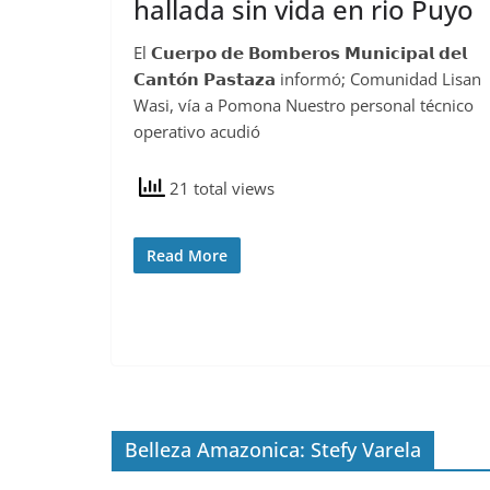
hallada sin vida en rio Puyo
El 𝗖𝘂𝗲𝗿𝗽𝗼 𝗱𝗲 𝗕𝗼𝗺𝗯𝗲𝗿𝗼𝘀 𝗠𝘂𝗻𝗶𝗰𝗶𝗽𝗮𝗹 𝗱𝗲𝗹
𝗖𝗮𝗻𝘁𝗼́𝗻 𝗣𝗮𝘀𝘁𝗮𝘇𝗮 informó; Comunidad Lisan
Wasi, vía a Pomona Nuestro personal técnico
operativo acudió
21 total views
Read More
Belleza Amazonica: Stefy Varela