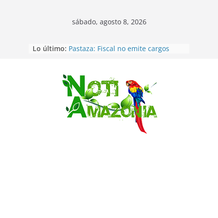
sábado, agosto 8, 2026
Lo último:
Pastaza: Fiscal no emite cargos
contra hombre de 50años que
mantenía relacion de «noviazgo»
con una menor de10 años en
frontera sur
Saltar
Napo: presunto sicariato en cantón
Archidona
Ecuador: dos jóvenes de 22 años
desaparecidos fueron encontrados
muertos en Puerto lopez
Sentencian a 34 años de prisión a
implicados en caso de Alison,
oriunda de Tena
Vozinha, el arquero sensación de
cabo Verde, ya llegó para
incorporarse a Colo Colo de Chile