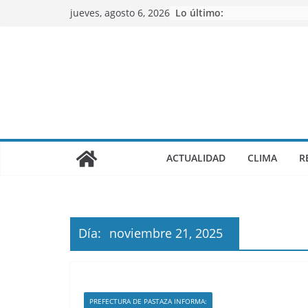
Saltar
jueves, agosto 6, 2026
Lo último:
al
contenido
ACTUALIDAD
CLIMA
R
Día:
noviembre 21, 2025
PREFECTURA DE PASTAZA INFORMA: