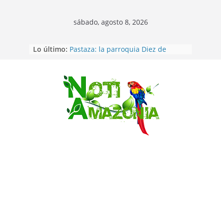
sábado, agosto 8, 2026
Lo último:
Pastaza: la parroquia Diez de
Agosto eligió a su nueva reina por
su aniversario
Napo: presunto sicariato en cantón
Archidona
Saltar
Ecuador: dos jóvenes de 22 años
desaparecidos fueron encontrados
muertos en Puerto lopez
Sentencian a 34 años de prisión a
implicados en caso de Alison,
oriunda de Tena
Vozinha, el arquero sensación de
cabo Verde, ya llegó para
incorporarse a Colo Colo de Chile