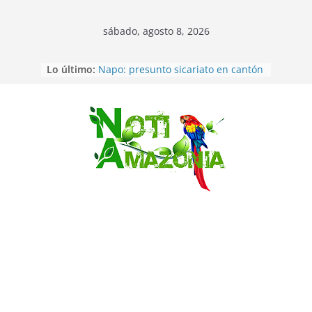
sábado, agosto 8, 2026
Lo último:
Napo: presunto sicariato en cantón
Archidona
Ecuador: dos jóvenes de 22 años
desaparecidos fueron encontrados
muertos en Puerto lopez
Saltar
Sentencian a 34 años de prisión a
implicados en caso de Alison,
oriunda de Tena
Vozinha, el arquero sensación de
cabo Verde, ya llegó para
incorporarse a Colo Colo de Chile
Pastaza: la parroquia Diez de
Agosto eligió a su nueva reina por
su aniversario