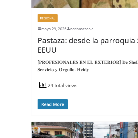
REGIONAL
mayo 29, 2026
notiamazonia
Pastaza: desde la parroquia S
EEUU
[𝐏𝐑𝐎𝐅𝐄𝐒𝐈𝐎𝐍𝐀𝐋𝐄𝐒 𝐄𝐍 𝐄𝐋 𝐄𝐗𝐓𝐄𝐑𝐈𝐎𝐑] 𝐃𝐞 𝐒𝐡𝐞𝐥𝐥, 
𝐒𝐞𝐫𝐯𝐢𝐜𝐢𝐨 𝐲 𝐎𝐫𝐠𝐮𝐥𝐥𝐨. 𝐇𝐞𝐢𝐝𝐲
24 total views
Read More