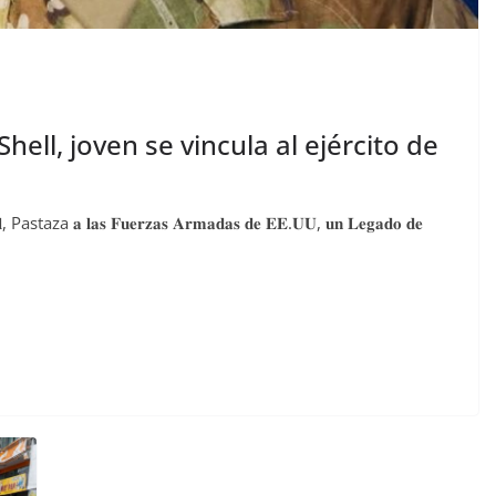
hell, joven se vincula al ejército de
Pastaza 𝐚 𝐥𝐚𝐬 𝐅𝐮𝐞𝐫𝐳𝐚𝐬 𝐀𝐫𝐦𝐚𝐝𝐚𝐬 𝐝𝐞 𝐄𝐄.𝐔𝐔, 𝐮𝐧 𝐋𝐞𝐠𝐚𝐝𝐨 𝐝𝐞