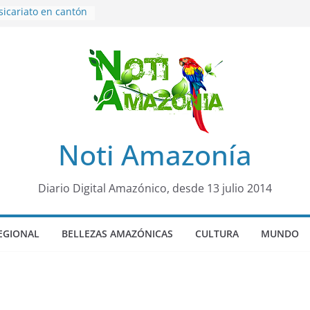
sicariato en cantón
venes de 22 años
ueron encontrados
to lopez
años de prisión a
so de Alison,
uero sensación de
legó para
Noti Amazonía
olo Colo de Chile
oquia Diez de
su nueva reina por
Diario Digital Amazónico, desde 13 julio 2014
EGIONAL
BELLEZAS AMAZÓNICAS
CULTURA
MUNDO