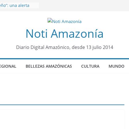
ño”: una alerta
s de dormir mal en
 mental
venes de 22 años
Noti Amazonía
ueron encontrados
to lopez
años de prisión a
so de Alison,
Diario Digital Amazónico, desde 13 julio 2014
ero sensación de
legó para
EGIONAL
BELLEZAS AMAZÓNICAS
CULTURA
MUNDO
olo Colo de Chile
oquia Diez de
su nueva reina por