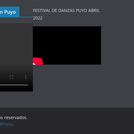
FESTIVAL DE DANZAS PUYO ABRIL
en Puyo
2022
os reservados.
dPress
.