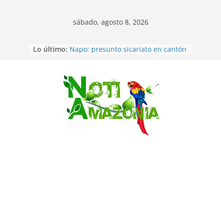
sábado, agosto 8, 2026
Lo último:
Napo: presunto sicariato en cantón
Archidona
Ecuador: dos jóvenes de 22 años
desaparecidos fueron encontrados
muertos en Puerto lopez
Saltar
Sentencian a 34 años de prisión a
implicados en caso de Alison,
oriunda de Tena
Vozinha, el arquero sensación de
cabo Verde, ya llegó para
incorporarse a Colo Colo de Chile
Pastaza: la parroquia Diez de
Agosto eligió a su nueva reina por
su aniversario