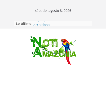
sábado, agosto 8, 2026
Lo último:
Napo: presunto sicariato en cantón
Archidona
Ecuador: dos jóvenes de 22 años
desaparecidos fueron encontrados
muertos en Puerto lopez
Saltar
Sentencian a 34 años de prisión a
implicados en caso de Alison,
oriunda de Tena
Vozinha, el arquero sensación de
cabo Verde, ya llegó para
incorporarse a Colo Colo de Chile
Pastaza: la parroquia Diez de
Agosto eligió a su nueva reina por
su aniversario