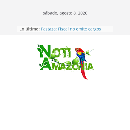
sábado, agosto 8, 2026
Lo último:
Pastaza: Fiscal no emite cargos
contra hombre de 50años que
mantenía relacion de «noviazgo»
con una menor de10 años en
frontera sur
Saltar
Napo: presunto sicariato en cantón
Archidona
Ecuador: dos jóvenes de 22 años
desaparecidos fueron encontrados
muertos en Puerto lopez
Sentencian a 34 años de prisión a
implicados en caso de Alison,
oriunda de Tena
Vozinha, el arquero sensación de
cabo Verde, ya llegó para
incorporarse a Colo Colo de Chile