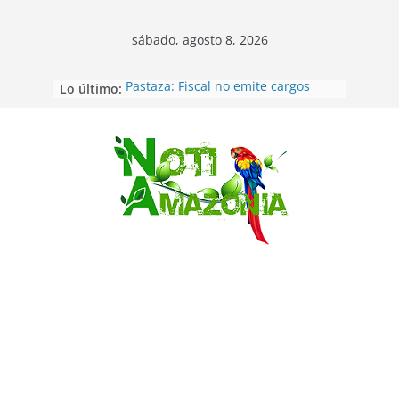
sábado, agosto 8, 2026
Lo último:
Pastaza: Fiscal no emite cargos
contra hombre de 50años que
mantenía relacion de «noviazgo»
con una menor de10 años en
frontera sur
Saltar
Napo: presunto sicariato en cantón
Archidona
Ecuador: dos jóvenes de 22 años
desaparecidos fueron encontrados
muertos en Puerto lopez
Sentencian a 34 años de prisión a
implicados en caso de Alison,
oriunda de Tena
Vozinha, el arquero sensación de
cabo Verde, ya llegó para
incorporarse a Colo Colo de Chile