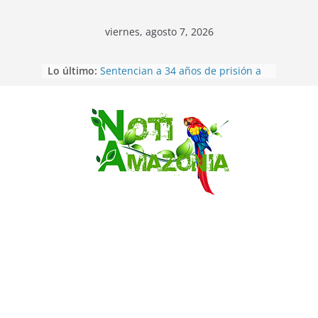
viernes, agosto 7, 2026
Ecuador: dos jóvenes de 22 años
Lo último:
desaparecidos fueron encontrados
muertos en Puerto lopez
Sentencian a 34 años de prisión a
implicados en caso de Alison,
Saltar
oriunda de Tena
Vozinha, el arquero sensación de
cabo Verde, ya llegó para
incorporarse a Colo Colo de Chile
Pastaza: la parroquia Diez de
Agosto eligió a su nueva reina por
su aniversario
La “deuda de sueño”: una alerta
sobre los efectos de dormir mal en
la salud física y mental