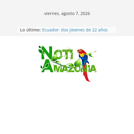
viernes, agosto 7, 2026
Lo último:
Ecuador: dos jóvenes de 22 años
desaparecidos fueron encontrados
muertos en Puerto lopez
Sentencian a 34 años de prisión a
implicados en caso de Alison,
Saltar
oriunda de Tena
Vozinha, el arquero sensación de
cabo Verde, ya llegó para
incorporarse a Colo Colo de Chile
Pastaza: la parroquia Diez de
Agosto eligió a su nueva reina por
su aniversario
La “deuda de sueño”: una alerta
sobre los efectos de dormir mal en
la salud física y mental