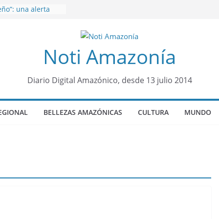
ño”: una alerta
s de dormir mal en
 mental
venes de 22 años
Noti Amazonía
ueron encontrados
to lopez
años de prisión a
so de Alison,
Diario Digital Amazónico, desde 13 julio 2014
ero sensación de
legó para
EGIONAL
BELLEZAS AMAZÓNICAS
CULTURA
MUNDO
olo Colo de Chile
oquia Diez de
su nueva reina por