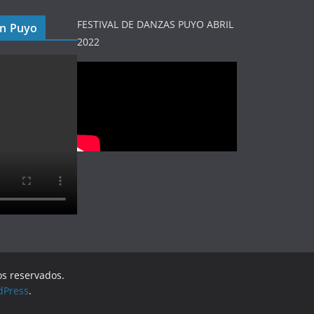
FESTIVAL DE DANZAS PUYO ABRIL
en Puyo
2022
os reservados.
dPress
.